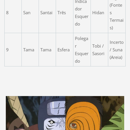
Indica
(Fonte
dor
8
San
Santai
Três
Hidan
s
Esquer
Termai
do
s)
Polega
Incerto
r
Tobi /
9
Tama
Tama
Esfera
/ Suna
Esquer
Sasori
(Areia)
do