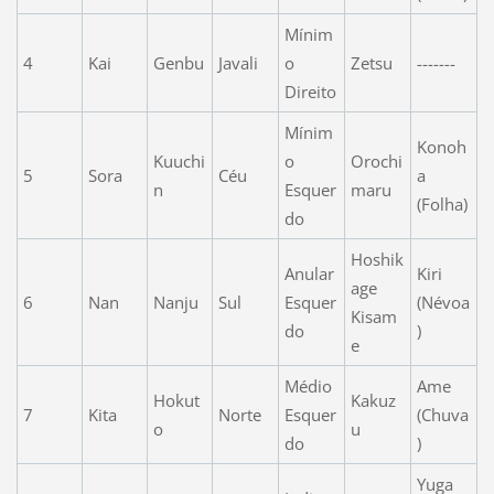
Mínim
4
Kai
Genbu
Javali
o
Zetsu
-------
Direito
Mínim
Konoh
Kuuchi
o
Orochi
5
Sora
Céu
a
n
Esquer
maru
(Folha)
do
Hoshik
Anular
Kiri
age
6
Nan
Nanju
Sul
Esquer
(Névoa
Kisam
do
)
e
Médio
Ame
Hokut
Kakuz
7
Kita
Norte
Esquer
(Chuva
o
u
do
)
Yuga