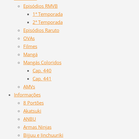
Episódios RMVB
1ª Temporada
2ª Temporada
Episódios Raruto
OVAs
Filmes
Mangá
Mangás Coloridos
Cap. 440
Cap. 441
AMVs
Informações
8 Portões
Akatsuki
ANBU
Armas Ninjas
Bijjuu e Jinchuuriki